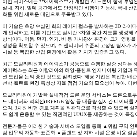
이번 서비스에는 **에이럭스**가 개발한 AI 드론이 함께 투입된
실내, 지하, 밀폐 공간에서도 안정적인 비행이 가능해, 국내 
화를 위한 새로운 대안으로 주목받고 있다.
이 기술은 초당 수십만 회의 레이저 펄스를 발사하는 3D 라이
게 인식하고, 이를 기반으로 실시간 3차원 공간 지도를 생성해
방식이다. 어둠, 먼지, 연기, 비 등 가시광선 환경에 크게 영향
정성을 확보할 수 있으며, 수 센티미터 수준의 고정밀 탐사가 가
시설 등 복잡한 산업 환경에서 활용 가치가 입증되고 있다.
최근 모빌리티원과 에이럭스가 공동으로 수행한 실증 성과는 해
에이럭스는 최근 이탈리아의 해양·플랜트 엔지니어링 기업과 무(
션 도입을 논의 중인 것으로 알려졌다. 해당 기업은 복잡한 배
선박·플랜트 환경 특성상 자율 점검 기술의 필요성이 높아, 이번
모빌리티원이 개발한 실내점검 드론 운영 서비스는 드론으로부
드 데이터와 적외선(IR)·RGB 영상 등 대용량 실시간 데이터
으며, 3차원 비행 경로 계획을 직관적으로 작성할 수 있도록 설
도 쉽게 운용할 수 있는 직관적인 UI/UX를 제공하는 것이 특징
전문가들은 이러한 기술과 서비스 도입을 통해 ▲위험 구역 인
검 업무의 자동화·표준화 ▲플랜트 및 지하 시설 운영 비용 절